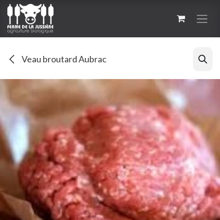
Se rendre au contenu
Veau broutard Aubrac