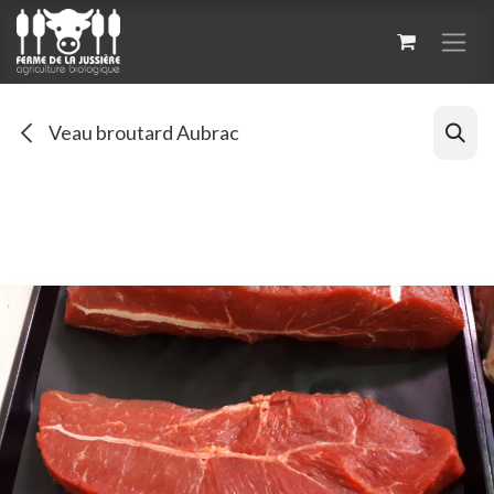
Se rendre au contenu
Veau broutard Aubrac