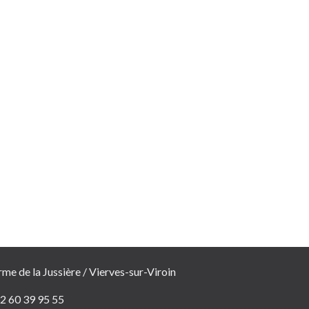
rme de la Jussière / Vierves-sur-Viroin
2 60 39 95 55