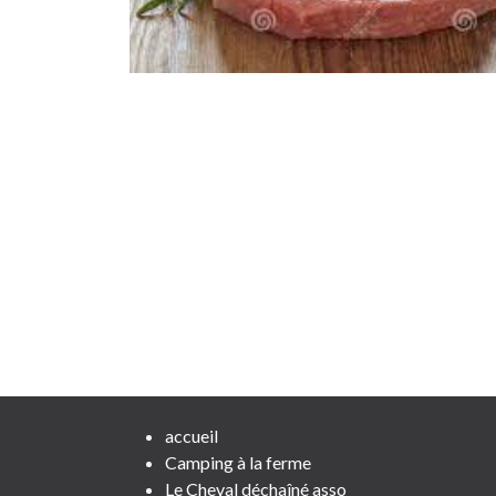
accueil
Camping à la ferme
Le Cheval déchaîné asso